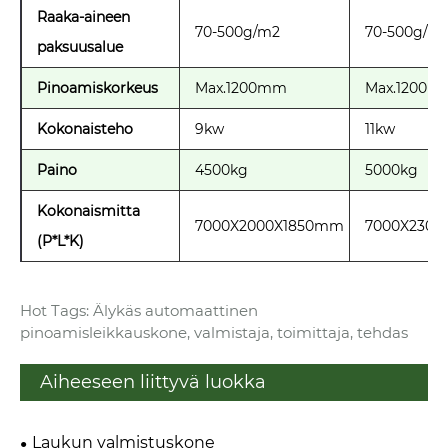
Raaka-aineen
70-500g/m2
70-500g/m
paksuusalue
Pinoamiskorkeus
Max.1200mm
Max.1200m
Kokonaisteho
9kw
11kw
Paino
4500kg
5000kg
Kokonaismitta
7000X2000X1850mm
7000X230
(P*L*K)
Hot Tags: Älykäs automaattinen
pinoamisleikkauskone, valmistaja, toimittaja, tehdas
Aiheeseen liittyvä luokka
Laukun valmistuskone