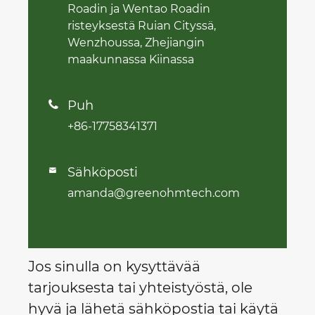
Roadin ja Wentao Roadin
risteyksestä Ruian Cityssä,
Wenzhoussa, Zhejiangin
maakunnassa Kiinassa
Puh

+86-17758341371
Sähköposti

amanda@greenohmtech.com
Jos sinulla on kysyttävää
tarjouksesta tai yhteistyöstä, ole
hyvä ja lähetä sähköpostia tai käytä