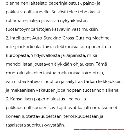
olennainen laitteisto paperinjalostus-, paino- ja
pakkausteollisuudelle. Se käsittelee tehokkaasti
rullamateriaaleja ja vastaa nykyaikaisten
tuotantoympäristöjen kasvaviin vaatimuksiin.
2. Intelligent Auto-Stacking Cross-Cutting Machine
integroi korkealaatuisia elektronisia komponentteja
Euroopasta, Yhdysvalloista ja Japanista, mikä
mahdollistaa joustavan älykkään ohjauksen. Tämä
muotoilu yksinkertaistaa mekaanisia toimintoja,
varmistaa kätevän huollon ja säilyttää tarkan leikkauksen
ja mekaanisen vakauden jopa nopean tuotannon aikana.
3. Kansallisen paperinjalostus-, paino- ja
pakkausteollisuuden käyttäjät ovat laajalti omaksuneet
koneen luotettavuudestaan, tehokkuudestaan ​​ja
tasaisesta suorituskyvystään.