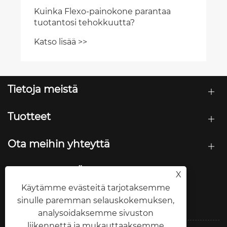
ntaa
Tietoja meistä
Tuotteet
Ota meihin yhteyttä
SEURAA MEITÄ
X
Käytämme evästeitä tarjotaksemme
sinulle paremman selauskokemuksen,
analysoidaksemme sivuston
liikennettä ja mukauttaaksemme