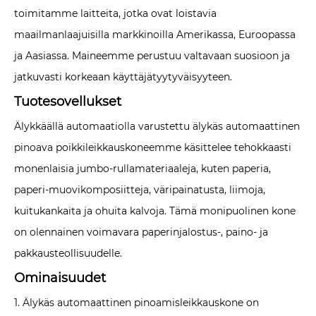
toimitamme laitteita, jotka ovat loistavia
maailmanlaajuisilla markkinoilla Amerikassa, Euroopassa
ja Aasiassa. Maineemme perustuu valtavaan suosioon ja
jatkuvasti korkeaan käyttäjätyytyväisyyteen.
Tuotesovellukset
Älykkäällä automaatiolla varustettu älykäs automaattinen
pinoava poikkileikkauskoneemme käsittelee tehokkaasti
monenlaisia ​​jumbo-rullamateriaaleja, kuten paperia,
paperi-muovikomposiitteja, väripainatusta, liimoja,
kuitukankaita ja ohuita kalvoja. Tämä monipuolinen kone
on olennainen voimavara paperinjalostus-, paino- ja
pakkausteollisuudelle.
Ominaisuudet
1. Älykäs automaattinen pinoamisleikkauskone on