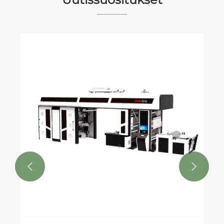
Miksi fleksografiasta on tulossa
seuraava suuri uratrendi painatuk
ja valmistuksessa?
Katso lisää >>

