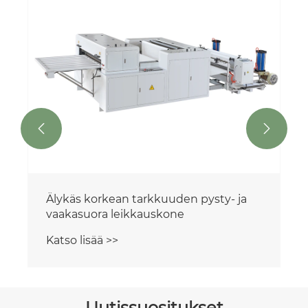
Tietokoneiste
Katso lisää >>


orkean tarkkuuden pysty- ja
ra leikkauskone
ää >>
Uutissuositukset