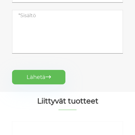
Lähetä

Liittyvät tuotteet