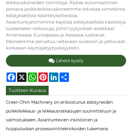
leikkauskoneiden toimittaja. Älykäs automaattinen
pinoava poikkileikkauskoneemme edustaa viimeisintä
edistyksellistä käsittelylaitteistoa.
Asiantuntijatiimimme käyttää edistyksellistä käsittelyä
luodakseen ratkaisuja, joihin tyytyväiset asiakkaat
Amerikassa, Euroopassa ja Aasiassa luottavat.
Maineemme perustuu valtavaan suosioon ja jatkuvasti
korkeaan käyttäjätyytyväisyyteen.
Lähetä kysely
Facebook
X
WhatsApp
Pinterest
LinkedIn
Share
Tuotteen Kuvaus
Green Ohm Machinery on erikoistunut edistyneiden
poikkileikkaus- ja leikkausratkaisujen suunnitteluun ja
valmistukseen. Asiantuntevien insinöörien ja
huippuluokan prosessointitekniikoiden tukemana