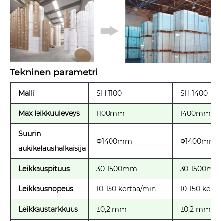
Tekninen parametri
Malli
SH 1100
SH 1400
Max leikkuuleveys
1100mm
1400mm
Suurin
Φ1400mm
Φ1400mm
aukikelaushalkaisija
Leikkauspituus
30-1500mm
30-1500mm
Leikkausnopeus
10-150 kertaa/min
10-150 kert
Leikkaustarkkuus
±0,2 mm
±0,2 mm