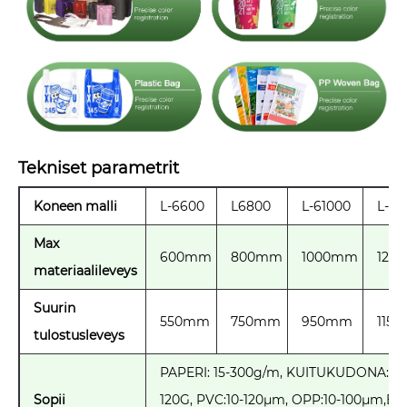
Tekniset parametrit
Koneen malli
L-6600
L6800
L-61000
L-61
Max
600mm
800mm
1000mm
120
materiaalileveys
Suurin
550mm
750mm
950mm
115
tulostusleveys
PAPERI: 15-300g/m, KUITUKUDONA:15-
Sopii
120G, PVC:10-120μm, OPP:10-100μm,
BO