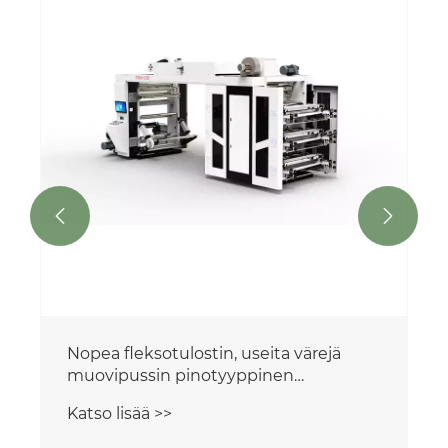


Nopea fleksotulostin, useita värejä
muovipussin pinotyyppinen
painokone
Katso lisää >>