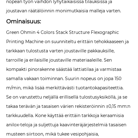
nopean työn vaihdon lyhytaikaisissa tilauksissa ja
joustavan räätälöinnin monimutkaisia ​​malleja varten.
Ominaisuus:
Green Ohmin 4 Colors Stack Structure Flexographic
Printing Machine on suunniteltu erittäin tehokkaaseen ja
tarkkaan tulostusta varten joustaville pakkauksille,
tarroille ja erilaisille joustaville materiaaleille. Sen
kompakti pinorakenne säästää lattiatilaa ja varmistaa
samalla vakaan toiminnan. Suurin nopeus on jopa 150
m/min, mikä lisää merkittävästi tuotantokapasiteettia.
Se on varustettu neljällä erillisellä tulostusyksiköllä, ja se
takaa terävän ja tasaisen värien rekisteröinnin ±0,15 mm:n
tarkkuudella. Kone käyttää erittäin tarkkoja keraamisia
anilox-teloja ja suljettuja kaavinteräjärjestelmiä tasaisen
musteen siirtoon, mikä tukee vesipohjaisia,