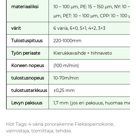
materiaaliksi
10 ~ 100 μm, PE: 15 ~ 150 μm, NY: 10 ~ 12
μm, PET: 10 ~ 100 μm, CPP: 10 ~ 100 μm
värit
6 väriä, 6+0, 5+1, 4+2, 3+3
Tulostuspituus
220-1000mm
Työn periaate
Kierukkavaihde + hihnaveto
Koneen nopeus
(100 m/min)
tulostusnopeus
10-70m/min
tulostustarkkuus
±0,25 mm
Levyn paksuus
1,7 mm (jos eri paksuus, huomaa meill
Hot Tags: 4 väriä pinorakenne Fleksopainokone,
valmistaja, toimittaja, tehdas