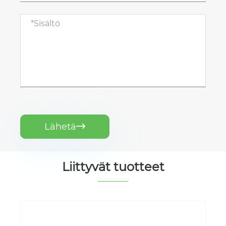
Lähetä

Liittyvät tuotteet