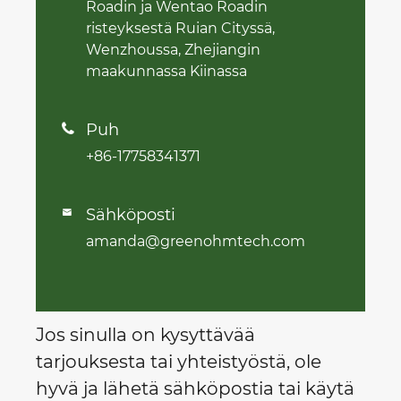
Roadin ja Wentao Roadin
risteyksestä Ruian Cityssä,
Wenzhoussa, Zhejiangin
maakunnassa Kiinassa
Puh

+86-17758341371
Sähköposti

amanda@greenohmtech.com
Jos sinulla on kysyttävää
tarjouksesta tai yhteistyöstä, ole
hyvä ja lähetä sähköpostia tai käytä