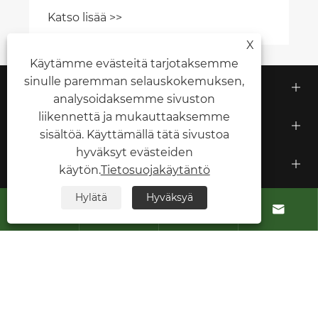
Katso lisää >>
X
Käytämme evästeitä tarjotaksemme
sinulle paremman selauskokemuksen,
Tietoja meistä
analysoidaksemme sivuston
liikennettä ja mukauttaaksemme
Tuotteet
sisältöä. Käyttämällä tätä sivustoa
hyväksyt evästeiden
Ota meihin yhteyttä
käytön.
Tietosuojakäytäntö
SEURAA MEITÄ
Hylätä
Hyväksyä




Copyright © 2026 Green ohm Intelligent Equipment
Co,Ltd. Kaikki oikeudet pidätetään.