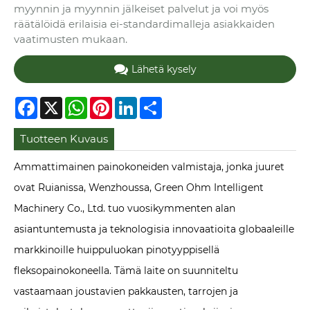
myynnin ja myynnin jälkeiset palvelut ja voi myös
räätälöidä erilaisia ​​ei-standardimalleja asiakkaiden
vaatimusten mukaan.
Lähetä kysely
Facebook
X
WhatsApp
Pinterest
LinkedIn
Share
Tuotteen Kuvaus
Ammattimainen painokoneiden valmistaja, jonka juuret
ovat Ruianissa, Wenzhoussa, Green Ohm Intelligent
Machinery Co., Ltd. tuo vuosikymmenten alan
asiantuntemusta ja teknologisia innovaatioita globaaleille
markkinoille huippuluokan pinotyyppisellä
fleksopainokoneella. Tämä laite on suunniteltu
vastaamaan joustavien pakkausten, tarrojen ja