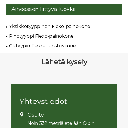
Aiheeseen liittyvä luokka
Yksikkötyyppinen Flexo-painokone
Pinotyyppi Flexo-painokone
CI-tyypin Flexo-tulostuskone
Lähetä kysely
Yhteystiedot
Osoite

Noin 332 metriä etelään Qixin