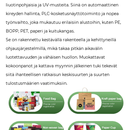
liuotinpohjaisia ​​ja UV-musteita. Siinä on automaattinen
kireyden hallinta, PLC-kosketusnäyttötoiminto ja nopea
työnvaihto, joka mukautuu erilaisiin alustoihin, kuten PE,
BOPP, PET, paperi ja kuitukangas.
Se on rakennettu kestävällä rakenteella ja kehittyneillä
ohjausjärjestelmillä, mikä takaa pitkän aikavälin
luotettavuuden ja vähäisen huollon. Muokattavat
kokoonpanot ja kattava myynnin jälkeinen tuki tekevät
siitä ihanteellisen ratkaisun keskisuurten ja suurten
tulostusmäärien vaatimuksiin.